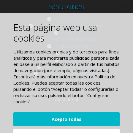
Secciones
Quiénes somos
Esta página web usa
Equipo de guías y colaboradores
Contacto
cookies
Preguntas frecuentes
Viajes a medida
Utilizamos cookies propias y de terceros para fines
Coches
analíticos y para mostrarte publicidad personalizada
Seguros
en base a un perfil elaborado a partir de tus hábitos
Suscripción a newsletter
de navegación (por ejemplo, páginas visitadas).
Cuestionario de satisfacción
Encontrará más información en nuestra
Política de
Cookies
. Puedes aceptar todas las cookies
pulsando el botón “Aceptar todas” o configurarlas o
rechazar su uso, pulsando el botón “Configurar
Aviso legal
cookies”.
Política de privacidad
Acepto todas