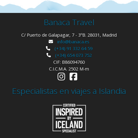
Banaca Travel
C/ Puerto de Galapagar, 7 - 3ºB. 28031, Madrid
info@banaca.es
(+34) 91 332 64 59
(+34) 654 073 752
CIF: B86094760
C.I.C.M.A. 2502 M-m
Especialistas en viajes a Islandia