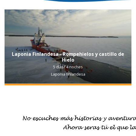
Laponia Finlandesa - Rompehielos y castillo de
Hielo
5 días/ 4 noches
Laponia finlandesa