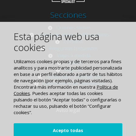
Secciones
Quiénes somos
Esta página web usa
Equipo de guías y colaboradores
Contacto
cookies
Preguntas frecuentes
Viajes a medida
Utilizamos cookies propias y de terceros para fines
Coches
analíticos y para mostrarte publicidad personalizada
Seguros
en base a un perfil elaborado a partir de tus hábitos
Suscripción a newsletter
de navegación (por ejemplo, páginas visitadas).
Cuestionario de satisfacción
Encontrará más información en nuestra
Política de
Cookies
. Puedes aceptar todas las cookies
pulsando el botón “Aceptar todas” o configurarlas o
rechazar su uso, pulsando el botón “Configurar
Aviso legal
cookies”.
Política de privacidad
Acepto todas