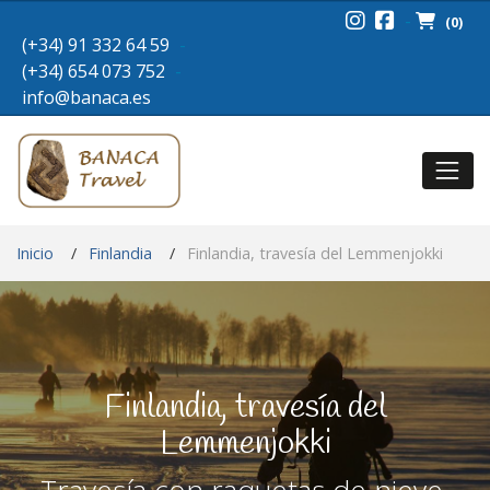
-
-
(0)
(0)
(+34) 91 332 64 59
(+34) 91 332 64 59
-
-
(+34) 654 073 752
(+34) 654 073 752
-
-
info@banaca.es
info@banaca.es
Inicio
Finlandia
Finlandia, travesía del Lemmenjokki
Finlandia, travesía del
Lemmenjokki
Travesía con raquetas de nieve.