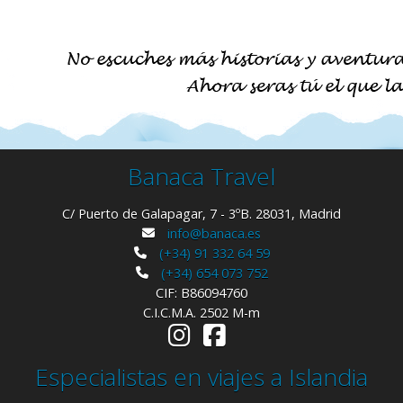
Banaca Travel
C/ Puerto de Galapagar, 7 - 3ºB. 28031, Madrid
info@banaca.es
(+34) 91 332 64 59
(+34) 654 073 752
CIF: B86094760
C.I.C.M.A. 2502 M-m
Especialistas en viajes a Islandia