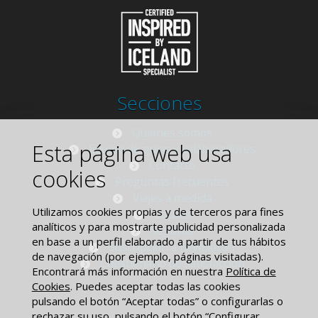
Secciones
Quiénes somos
Esta página web usa
Equipo de guías y colaboradores
Contacto
cookies
Preguntas frecuentes
Viajes a medida
Utilizamos cookies propias y de terceros para fines
Coches
analíticos y para mostrarte publicidad personalizada
Seguros
en base a un perfil elaborado a partir de tus hábitos
Suscripción a newsletter
de navegación (por ejemplo, páginas visitadas).
Cuestionario de satisfacción
Encontrará más información en nuestra
Política de
Cookies
. Puedes aceptar todas las cookies
pulsando el botón “Aceptar todas” o configurarlas o
rechazar su uso, pulsando el botón “Configurar